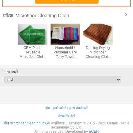
Microfiber Cleaning Cloth
अधिक
 Pattern
OEM Plush
Household /
Dusting Drying
20 पैक क्ली
er Pearl
Reusable
Personal Care
Microfiber
कस्टम माइक
 Kitchen /
Microfiber Cloth
Terry Towel
Cleaning Cloth
विंडो क्लीनिं
iendly
For Cleaning Dual
Microfiber , Multi-
Lightweight For
कलर असॉ
g Cloths
Pile , 45 x 45cm
purpose Cloth
Home Appliance
13.8"X13.8
भाषा बदलें
होम
|
हमारे बारे में
|
हमसे संपर्क करें
डेस्कटॉप देखें
चीन microfiber cleaning towel
आपूर्तिकर्ता. Copyright © 2015 - 2025 Dehao Textile
Technology Co.,Ltd..
All rights reserved. Developed by
ECER