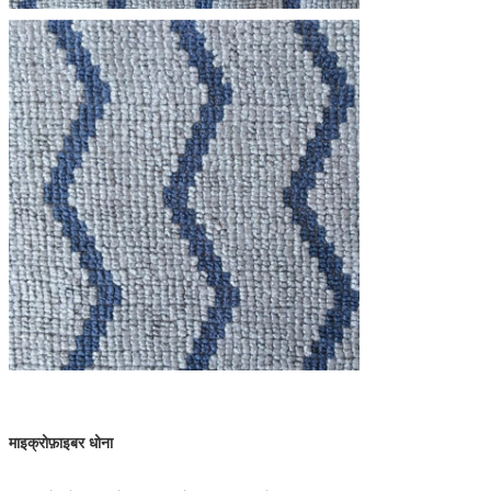
माइक्रोफ़ाइबर धोना