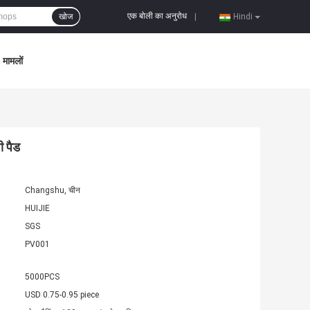
एक बोली का अनुरोध
खोज
|
Hindi
मामलों
ी पैड
Changshu, चीन
HUIJIE
SGS
PV001
5000PCS
USD 0.75-0.95 piece