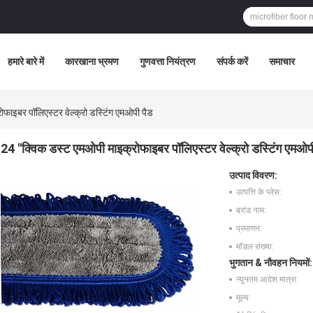
हमारे बारे में
कारखाना भ्रमण
गुणवत्ता नियंत्रण
संपर्क करें
समाचार
फाइबर पॉलिएस्टर वेल्क्रो डस्टिंग एमओपी पैड
24 "क्विक डस्ट एमओपी माइक्रोफाइबर पॉलिएस्टर वेल्क्रो डस्टिंग एमओप
उत्पाद विवरण:
उत्पत्ति के प्लेस:
ब्रांड नाम:
प्रमाणन:
मॉडल संख्या:
भुगतान & नौवहन नियमों:
न्यूनतम आदेश मात्रा:
मूल्य: