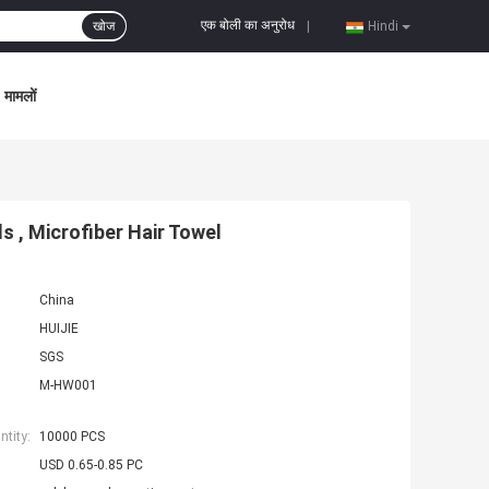
एक बोली का अनुरोध
खोज
|
Hindi
मामलों
s , Microfiber Hair Towel
China
HUIJIE
SGS
M-HW001
tity:
10000 PCS
USD 0.65-0.85 PC