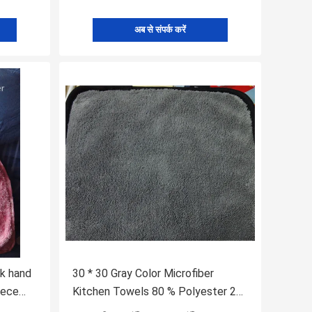
अब से संपर्क करें
nk hand
30 * 30 Gray Color Microfiber
eece
Kitchen Towels 80 % Polyester 20
% Polyamide Coral Fleece