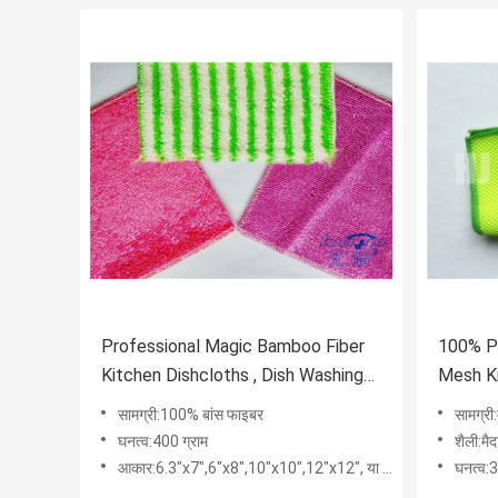
Professional Magic Bamboo Fiber
100% Po
Kitchen Dishcloths , Dish Washing
Mesh Ki
Cloth
Resista
सामग्री:100% बांस फाइबर
सामग्र
घनत्व:400 ग्राम
शैली:मै
आकार:6.3"x7",6"x8",10"x10",12"x12", या अनुकूलित
घनत्व:3