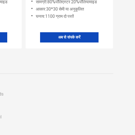
ामाइड
सामग्री:80%पॉलिएस्टर 20%पॉलियामाइड
आकार:30*30 सेमी या अनुकूलित
घनत्व:1100 ग्राम दो परतें
अब से संपर्क करें
ds
l