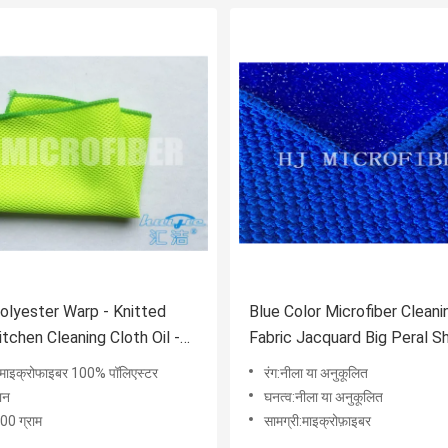
lyester Warp - Knitted
Blue Color Microfiber Cleani
tchen Cleaning Cloth Oil -
Fabric Jacquard Big Peral 
nt Green Dish Cloth 12"x16"
Cloth With PP Hard Wire
ी:माइक्रोफाइबर 100% पॉलिएस्टर
रंग:नीला या अनुकूलित
दान
घनत्व:नीला या अनुकूलित
00 ग्राम
सामग्री:माइक्रोफ़ाइबर