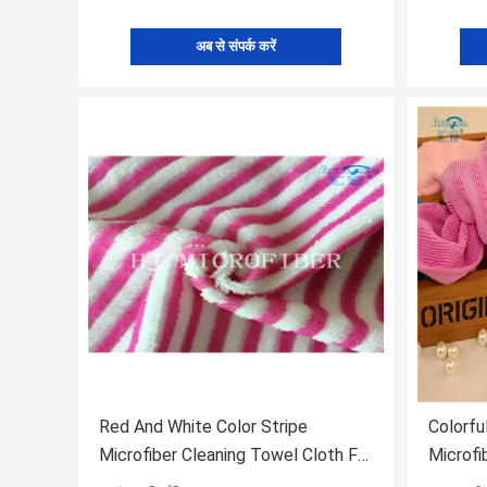
अब से संपर्क करें
Red And White Color Stripe
Colorfu
Microfiber Cleaning Towel Cloth For
Microfi
Home Using Super Absorbent
Home S