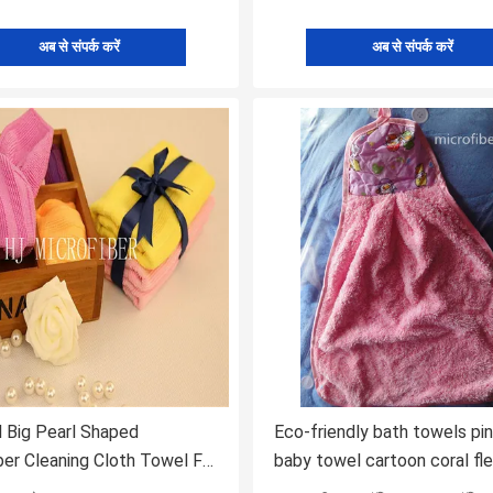
अब से संपर्क करें
अब से संपर्क करें
l Big Pearl Shaped
Eco-friendly bath towels pi
ber Cleaning Cloth Towel For
baby towel cartoon coral fl
uper Soft Super Absorbent
good looking